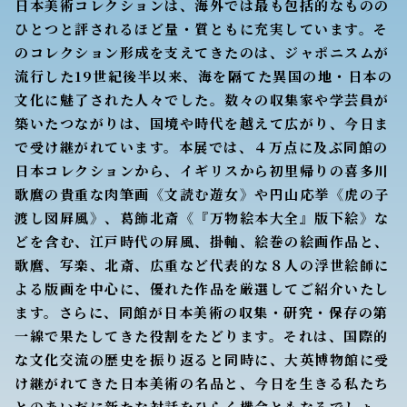
日本美術コレクションは、海外では最も包括的なものの
ひとつと評されるほど量・質ともに充実しています。そ
のコレクション形成を支えてきたのは、ジャポニスムが
流行した19世紀後半以来、海を隔てた異国の地・日本の
文化に魅了された人々でした。数々の収集家や学芸員が
築いたつながりは、国境や時代を越えて広がり、今日ま
で受け継がれています。本展では、４万点に及ぶ同館の
日本コレクションから、イギリスから初里帰りの喜多川
歌麿の貴重な肉筆画《文読む遊女》や円山応挙《虎の子
渡し図屛風》、葛飾北斎《『万物絵本大全』版下絵》な
どを含む、江戸時代の屛風、掛軸、絵巻の絵画作品と、
歌麿、写楽、北斎、広重など代表的な８人の浮世絵師に
よる版画を中心に、優れた作品を厳選してご紹介いたし
ます。さらに、同館が日本美術の収集・研究・保存の第
一線で果たしてきた役割をたどります。それは、国際的
な文化交流の歴史を振り返ると同時に、大英博物館に受
け継がれてきた日本美術の名品と、今日を生きる私たち
とのあいだに新たな対話をひらく機会ともなるでしょ