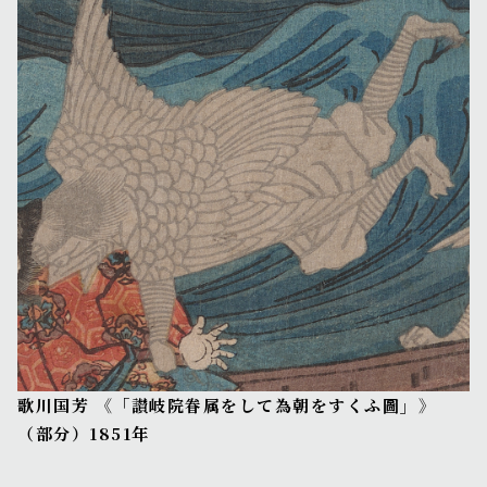
歌川国芳 《「讃岐院眷属をして為朝をすくふ圖」》
（部分）1851年