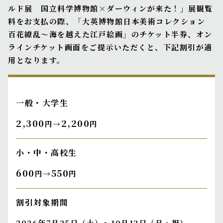
ルド展 国立科学博物館×ダーウィンが来た！」展観覧
料をお支払の際、「大英博物館日本美術コレクション
百花繚乱〜海を越えた江戸絵画」のチケット半券、オン
ラインチケット画面をご提示いただくと、下記割引が適
用となります。
一般・大学生
2,300
2,200
円→
円
小・中・高校生
600
550
円→
円
割引対象期間
2026年7月25日（土）～10月12日（月・祝）