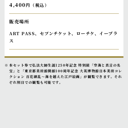
4,400
円（税込）
販売場所
ART PASS、セブンチケット、ローチケ、イープラ
ス
本セット券で弘法大師生誕1250年記念 特別展「空海と真言の名
宝」と「東京都美術館開館100周年記念 大英博物館日本美術コレ
クション 百花繚乱～海を越えた江戸絵画」が観覧できます。それ
ぞれ別日での観覧も可能です。